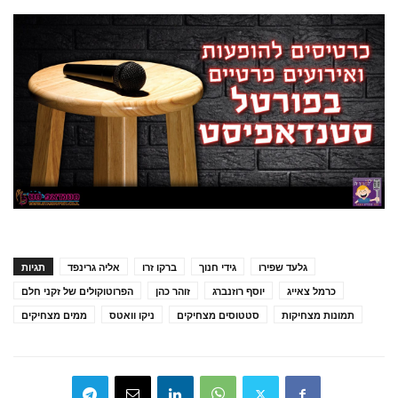
גלעד שפירו
גידי חנוך
ברקו זרו
אליה גרינפד
תגיות
כרמל צאייג
יוסף רוזנברג
זוהר כהן
הפרוטוקולים של זקני חלם
תמונות מצחיקות
סטטוסים מצחיקים
ניקו וואטס
ממים מצחיקים