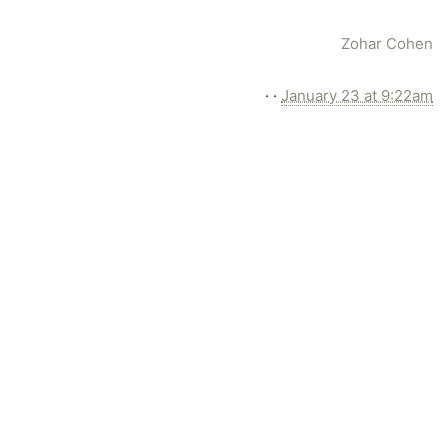
Zohar Cohen
·
·
January 23 at 9:22am