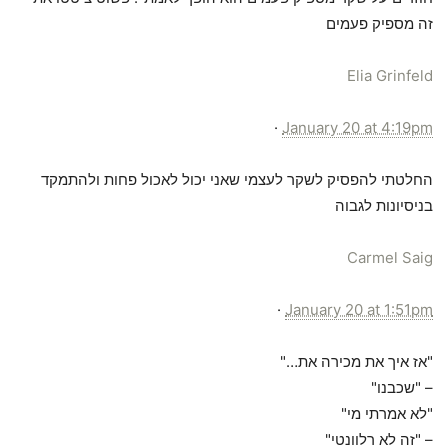
זה מספיק פעמים
Elia Grinfeld
·
January 20 at 4:19pm
החלטתי להפסיק לשקר לעצמי שאני יכול לאכול פחות ולהתמקד
בניסיונות לגבוה
Carmel Saig
·
January 20 at 1:51pm
‏"אז איך את מכירה את…"
– "שכבנו"
"לא אמרתי מי"
– "זה לא רלוונטי"