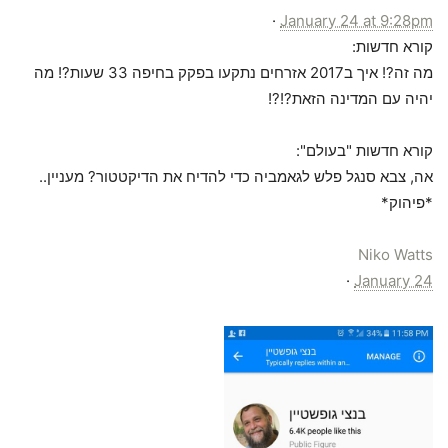
·
January 24 at 9:28pm
קורא חדשות:
מה זה?! איך ב2017 אזרחים נתקעו בפקק בחיפה 33 שעות?! מה
יהיה עם המדינה הזאת?!?!
קורא חדשות "בעולם":
אה, צבא סנגל פלש לגאמביה כדי להדיח את הדיקטטור? מעניין..
*פיהוק*
Niko Watts
·
January 24