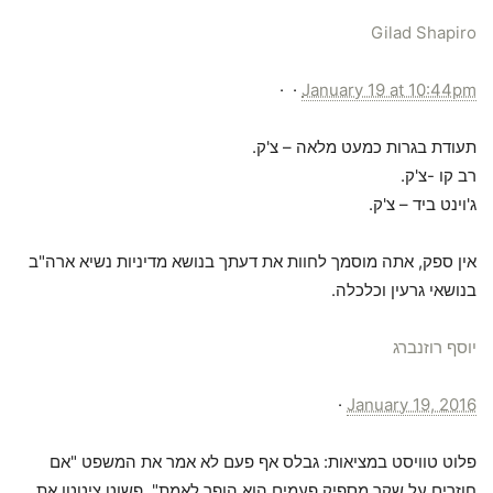
Gilad Shapiro
·
·
January 19 at 10:44pm
‏תעודת בגרות כמעט מלאה – צ'ק.
רב קו -צ'ק.
ג'וינט ביד – צ'ק.
אין ספק, אתה מוסמך לחוות את דעתך בנושא מדיניות נשיא ארה"ב
בנושאי גרעין וכלכלה.
יוסף רוזנברג
·
January 19, 2016
פלוט טוויסט במציאות: גבלס אף פעם לא אמר את המשפט "אם
חוזרים על שקר מספיק פעמים הוא הופך לאמת". פשוט ציטטו את