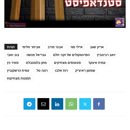
אריק שגב
איילי מור
אבנר מירב
אביתר חלימי
תגיות
יואב רבינוביץ
הפרוטוקולים של זקני חלם
גבריאל מנשה
בוב זאבי
עמית איצקר
סטטוסים מצחיקים
מתן בלומנבלט
מאיר כץ
שמעון ראיצ'יק
רות אלבז
רונה טל
עמית הרשקוביץ
תמונות מצחיקות