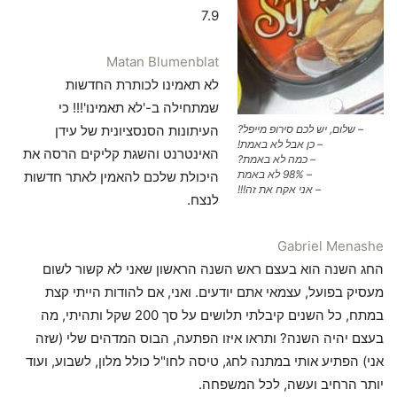
7.9
Matan Blumenblat
לא תאמינו לכותרת החדשות
שמתחילה ב-'לא תאמינו'!!! כי
– שלום, יש לכם סירופ מייפל?
העיתונות הסנסציונית של עידן
– כן אבל לא באמת!
האינטרנט והשגת קליקים הרסה את
– כמה לא באמת?
– 98% לא באמת
היכולת שלכם להאמין לאתר חדשות
– אני אקח את זה!!!
לנצח.
Gabriel Menashe
החג השנה הוא בעצם ראש השנה הראשון שאני לא קשור לשום
מעסיק בפועל, עצמאי אתם יודעים. ואני, אם להודות הייתי קצת
במתח, כל השנים קיבלתי תלושים על סך 200 שקל ותהיתי,
מה
בעצם יהיה השנה? ותראו איזו הפתעה, הבוס המדהים שלי (שזה
אני) הפתיע אותי במתנה לחג, טיסה לחו"ל כולל מלון, לשבוע, ועוד
יותר הרחיב ועשה, לכל המשפחה.