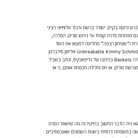
זרים)! בקרוב ישודר ברשת עיבוד טלוויזיוני רציני
 מפתחת סדרה קומית על גירוש שדים. הסדרה,
ל-פליזרית ו״שטיחון רצפה״ מחליטה למצוא את השד
שההורים שלה גירשו ממנה בילדותה. הסדרה נוצרה על ידי מפיקת Unbreakable Kimmy Schmidt אליסון סילברמן
ועל ידי ג׳ון קריזל שיצר יחד עם ז'אק גליפאנקיס ולואי סי. קיי את הסדרה Baskets בכיכובו של גליפאנקיס, וכתב בשביל
ישה בסדרה לא מגרשת שדים, או חס וחלילה מכסחת אותם, כי אז
 הוא היה הדבר החשוב בחיינו? זה מה שישאל הסרט
 בעל ואישה במשפחה דרומית בשנות השמונים שאובססיביים