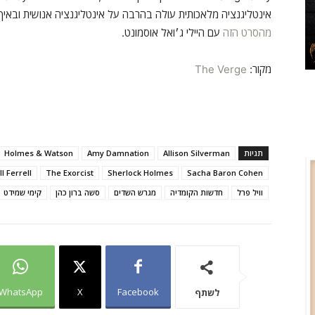
אינטליגנציה מלאכותית עולה בהרבה על אינטליגנציה אנושית ובאיך 
מהסרט הזה
עם היילי ג׳ואל אוסמונט.
מקור:
The Verge
תגיות
Allison Silverman
Amy Damnation
Holmes & Watson
ll Ferrell
The Exorcist
Sherlock Holmes
Sacha Baron Cohen
וויל פרל
חדשות הקומדיה
מגרש השדים
סשה ברון כהן
קימי שמידט
WhatsApp
X
Facebook
לשתף