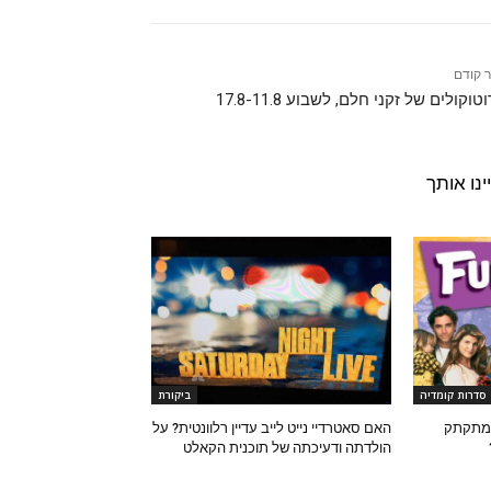
 קודם
וקולים של זקני חלם, לשבוע 17.8-11.8
נו אותך
סדרות קומדיה
ביקורת
המתקתק
האם סאטרדיי נייט לייב עדיין רלוונטית? על
הולדתה ודעיכתה של תוכנית הקאלט