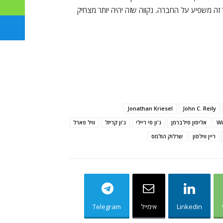
זה משפיע על החברה. נקווה שזה יהיה יותר מצחיק
Jonathan Kriesel
John C. Reily
Wi
אליסון סילברמן
ג'ון סי ריילי
ג'ון קריזל
וויל פארל
ריין ווילסון
שרלוק הולמס
Linkedin
אימייל
Telegram