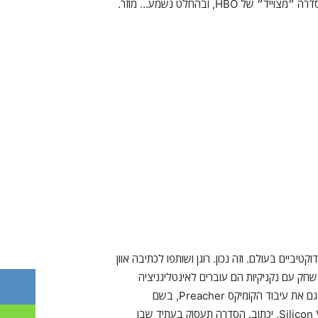
HBO, ובהחלט נשמע… מוזר.
טיביים בעולם. וזה נכון. רוגן ושותפו לכתיבה אוון
שחק עם נקניקיות הם עוברים לאינטליגניציה
מלאכותית. הצמד מכר סדרה חדשה לרשת FX, שבשבילה הם יצרו גם את עיבוד הקומיקס Preacher, בשם
Singularity אותה הם יפיקו בזמן שסוני לי, תסריטאי בשביל Silicon Valley, יכתוב. הסדרה תעסוק בעתיד שבו