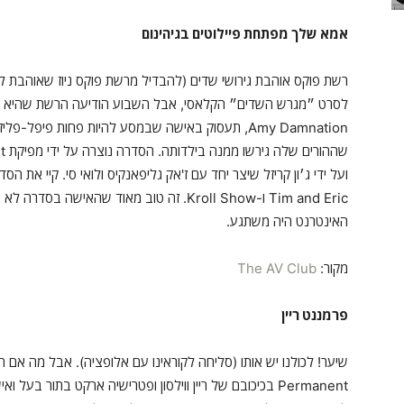
אמא שלך מפתחת פיילוטים בגיהינום
רשת פוקס אוהבת גירושי שדים (להבדיל מרשת פוקס ניוז שאוהבת לגרש 
לסרט ״מגרש השדים״ הקלאסי, אבל השבוע הודיעה הרשת שהיא גם
Amy Damnation, תעסוק באישה שבמסע להיות פחות פיפ
Tim and Eric ו-Kroll Show. זה טוב מאוד שהא
האינטרנט היה משתגע.
מקור:
The AV Club
פרמננט ריין
שיער! לכולנו יש אותו (סליחה לקוראינו עם אלופציה). אבל מה אם
Permanent בכיכובם של ריין ווילסון ופטרישיה ארקט בתור