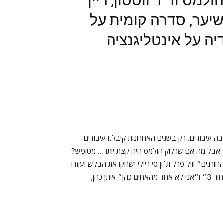
הולמס וד"ר ווטסון, ריין
שיער, סדרה קומית על
יה על אינטליגנציה
 עיבודים. רק בשנים האחרונות קיבלנו עיבודים
 אבל מה אם שרלוק הולמס היה קצת יותר… מטופש?
Holmes שבו צמד ״האחים החורגים״ וויל פרל וג׳ון סי ריילי ישחקו את הבלש ועוזרו
הנאמן ווטסון. הסרט שייכתב על ידי כותב ״רעם טרופי״, ״גברים בשחור 3״ ו״אני לא אחד מהאחים כהן״ איתן כהן,