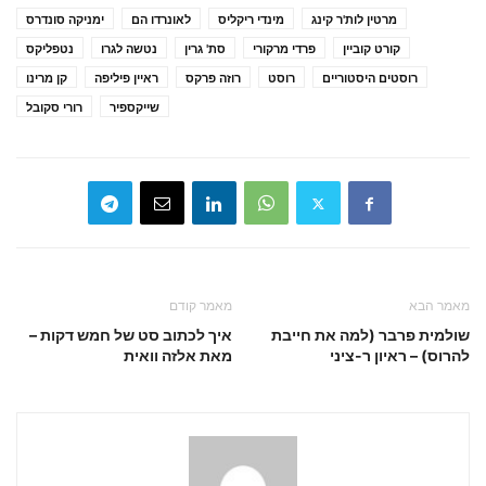
מרטין לות'ר קינג
מינדי ריקליס
לאונרדו הם
ימניקה סונדרס
קורט קוביין
פרדי מרקורי
סת' גרין
נטשה לגרו
נטפליקס
רוסטים היסטוריים
רוסט
רוזה פרקס
ראיין פיליפה
קן מרינו
שייקספיר
רורי סקובל
מאמר הבא
מאמר קודם
שולמית פרבר (למה את חייבת
איך לכתוב סט של חמש דקות –
להרוס) – ראיון ר-ציני
מאת אלזה וואית