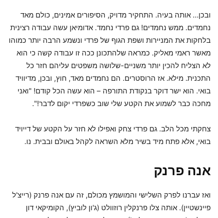
ובכן… אותה בעיה. התחקיר מדויק, הסיפורים אמינים, כולם מאד
נחמדים. ממש נחמדים! גם פרדי נחמד. אדומיאן עשה עבודה רצינית
בלחקות את המניירות ושפת הגוף של פרדי ונשמע הרבה יותר כמוהו
מאשר ראמי מאליק. כמראה שלהתכונן ככה זו עבודה קשה כי הוא
לא הצליח להכין יותר משניים-שלושה משפטים עליהם חזר כל
התכנית. מילא. אז הרוסטרים. הם נחמדים מאד, חוץ, ובכן, מדיוויד
בואי. הוא ישר דוקר בנקודת התורפה – הוא עשה הכל קודם! "ואני
מחכה כבר לשמוע את הקטע שלי שוב כשפרדי יקום לדבר!".
צחקתי מכל הלב. גם פרדי צחק ואפילו לא חזר על הקטע של דייויד
בואי, אלא פתח מיד בשיר מלא השראה לקהל באולם ובבית. נו.
אנה פרנק
ואז עברנו לפרק השלישי והמושמץ מכולם, זה עם אנה פרנק (רייצ'ל
פיינשטיין). אותה צלו פרנקלין רוזוולט (ג'ון לוביץ), הקומיקאי דון