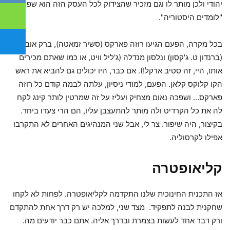
יהודי ולכן מותר לו וגם מזכיר שהצידוק לכל העסק הזה הוא שפה
"לומדים היסטוריה".
בכל מקרה, הפעם הגיעו רוזה פארקס (סשיר זמאטה), ברק אובמה
(ברנדון ט. ג'קסון) ונלסון מנדלה (ג'ליל וויט, או כמו שאתם מכירים
אותו, היי, זה סטיב ארקל!). אם כבר, היו יכולים גם להביא את ראש
הקו קלוקס קלאן. הפעם, למודי ניסיון, עלתה לבמה קודם כל רוזה
פארקס… ושפכה נאום מצחיק ועליז על זה שמרטין לותר קינג לקח
לה את כל הקרדיט ולה מותר להתעצבן עליו, הם הרי צעדו ביחד.
בקיצור, היה שיפור. צר לי, אבל שני המנהיגים האחרים לא התקרבו
אפילו לקרסוליה.
קליאופטרה
אז התכנית החינוכית שלנו התקדמה לקליאופטרה. לפחות לא לקחו
שחקנית לבנה לתפקיד. מצד שני, למלכה יש רק דרך אחת להתקדם
ורק דבר אחד לעשות בצמרת ובדרך אליה. אתם כבר יודעים מה.