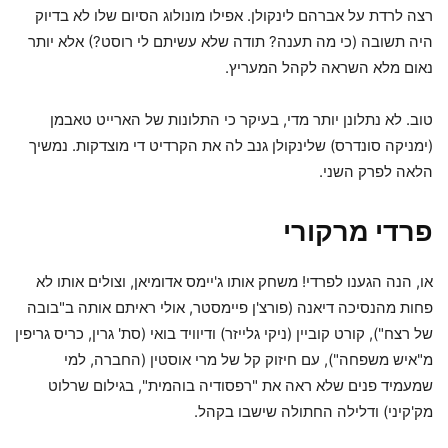
רצה לרדת על אברהם לינקולן. אפילו מונולוג הסיום שלו לא בדיוק
היה תשובה (כי מה תענה? תודה שלא עשיתם לי רוסט?) אלא יותר
נאום מלא השראה לקהל המעריץ.
טוב. לא נתלונן יותר מדי, בעיקר כי התלונות של הארייט טאבמן
(ימניקה סונדרס) שלינקולן גנב לה את הקרדיט די מוצדקות. נמשיך
הלאה לפרק השני.
פרדי מרקורי
או, הנה הגענו לפרדי! משחק אותו ג'יימס אדומיאן, וצולים אותו לא
פחות מהנסיכה דיאנה (פורצ'ן פיימסטר, אולי ראיתם אותה ב"בובה
של רצח"), קורט קוביין (ניקי גלייזר) ודיוויד בואי (סת' גרין, כריס גריפין
מ"איש משפחה"), עם חיזוק קל של מרי אוסטין (החברה, למי
שמעמיד פנים שלא ראה את "רפסודיה בוהמית", בגילום שרלוט
מק'קיני) ודלילה החתולה שישבו בקהל.