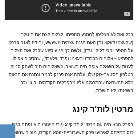
בכל זאת לא הצליחו להמנע מהפיתוי לצלות קצת את היטלר
(שבעצמו דווקא נתן נאום הגנה עצמית משעשע, והודה לאנה פרנק
על הספר "הכי דליק" נגדו), ולשם כך הגיע סיוע שבכל זאת הצליח
להפתיע – אלוהים בכבודו ובעצמו (פרד ווילארד), שהסכים אפילו
לענות על השאלה איפה היה בשואה. כשאלוהים חזר לשחק סנייק
בטלפון הסטאר-טק שלו, עלתה אנה פרנק לבמה ונתנה את הנאום
מלא ההשראה שהתרגלנו אליו מהפרקים הקודמים. ביזוי זכר
השואה? לא חושבת.
מרטין לות'ר קינג
הפרק הבא היה עם מרטין לותר קינג (ג'רי מיינור) הוא נפתח בג'ף
רוס מתייחס לאירועי פרק השערורייה-זוטא הקודם, מזכיר שהוא