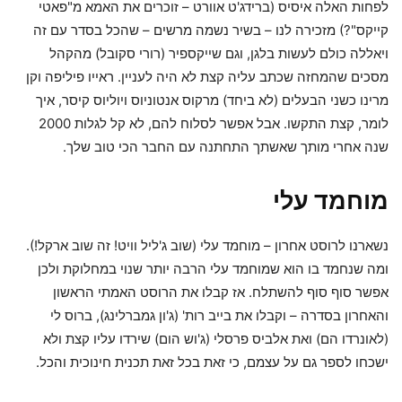
לפחות האלה איסיס (ברידג'ט אוורט – זוכרים את האמא מ"פאטי
קייקס"?) מזכירה לנו – בשיר נשמה מרשים – שהכל בסדר עם זה
ויאללה כולם לעשות בלגן, וגם שייקספיר (רורי סקובל) מהקהל
מסכים שהמחזה שכתב עליה קצת לא היה לעניין. ראייו פיליפה וקן
מרינו כשני הבעלים (לא ביחד) מרקוס אנטוניוס ויוליוס קיסר, איך
לומר, קצת התקשו. אבל אפשר לסלוח להם, לא קל לגלות 2000
שנה אחרי מותך שאשתך התחתנה עם החבר הכי טוב שלך.
מוחמד עלי
נשארנו לרוסט אחרון – מוחמד עלי (שוב ג'ליל וויט! זה שוב ארקל!).
ומה שנחמד בו הוא שמוחמד עלי הרבה יותר שנוי במחלוקת ולכן
אפשר סוף סוף להשתלח. אז קבלו את הרוסט האמתי הראשון
והאחרון בסדרה – וקבלו את בייב רות' (ג'ון גמברלינג), ברוס לי
(לאונרדו הם) ואת אלביס פרסלי (ג'וש הום) שירדו עליו קצת ולא
ישכחו לספר גם על עצמם, כי זאת בכל זאת תכנית חינוכית והכל.