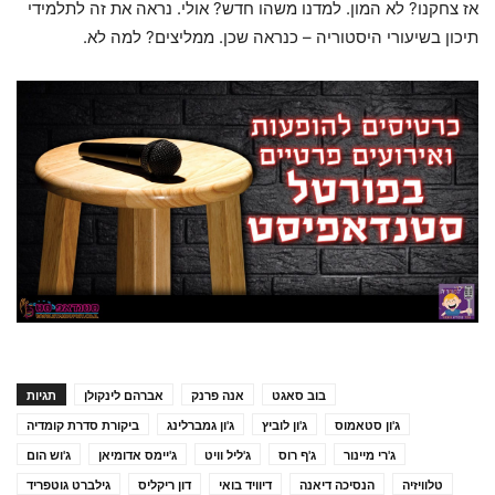
אז צחקנו? לא המון. למדנו משהו חדש? אולי. נראה את זה לתלמידי
תיכון בשיעורי היסטוריה – כנראה שכן. ממליצים? למה לא.
בוב סאגט
אנה פרנק
אברהם לינקולן
תגיות
ג'ון סטאמוס
ג'ון לוביץ
ג'ון גמברלינג
ביקורת סדרת קומדיה
ג'רי מיינור
ג'ף רוס
ג'ליל וויט
ג'יימס אדומיאן
ג'וש הום
טלוויזיה
הנסיכה דיאנה
דיוויד בואי
דון ריקליס
גילברט גוטפריד