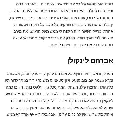
רוסט הוא מפגש של כמה קומיקאים שצוחקים – באהבה רבה
ובארסיות גדולה – על חבר שלהם. החבר אמור גם לענות. הפעם,
בהנהגת ג'ף רוס, אותו אתם אולי מכירים מרוסטים אחרים שעשה,
קיבלנו שישה פרקים בהם צוחקים כל פעם על דמות היסטורית
אחרת. כרגיל השערורייה חלפה לי ממש מעל הראש, ואת מירב
תשומת לבי משך דווקא הפרק עם פרדי מרקורי. אמריקאי עושה
רוסט לפרדי. את זה הייתי חייבת לראות.
אברהם לינקולן
הפרק הראשון היה דווקא על אברהם לינקולן – פרק חביב, משעשע
ומלא נשמה עם בוב סאגט וג'ון סטאמוס מ"צער גידול בנות" לדורותיו
כלינקולן והרוצח שלו, השחקן המתוסכל ג'ון ווילקס בות'. היו בו כמה
בדיחות חביבות, ורק בעיה אחת – לא היה בו רוסט. כלומר אשתו של
לינקולן (נטשה לגרו בתפקיד מרי טוד לינקולן) התלוננה במרירות
שהיא לא מקבלת מספיק (גברת, אנחנו פה עם תינוק בן חודשיים
ואחת בת שלוש, אין לך כלום עלינו), אבל בגדול – אף אחד לא ממש