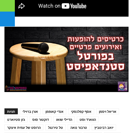
אריאל ויסמן
אסף קפלנסקי
אנדי קאופמן
אורן ברזילי
תגיות
הווארד וסט
הדיילי שואו
דוקטור סוס
ג'ון סטיוארט
יואב רבינוביץ
טרבור נואה
טל טירנגל
הרוסט של עמית איצקר