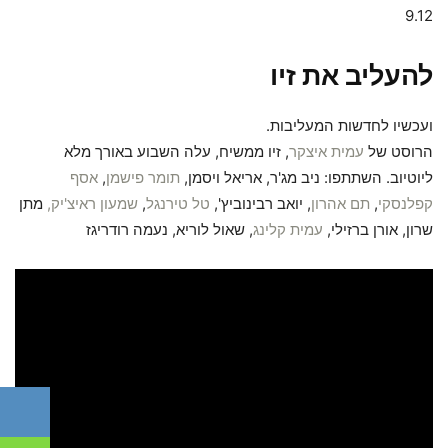
9.12
להעליב את זיו
ועכשיו לחדשות המעליבות.
הרוסט של
עמית איצקר
, זיו ממשיח, עלה השבוע באורך מלא
ליוטיוב. השתתפו: ניב מג'ר, אריאל ויסמן,
תומר פישמן
,
אסף
קפלנסקי
,
תם אהרון
, יואב רבינוביץ',
טל טירנגל
,
שמעון ראיצ'יק,
מתן
שרון, אורן ברזילי,
עמית קלינג
, שאול לוריא, נעמה רודריגז