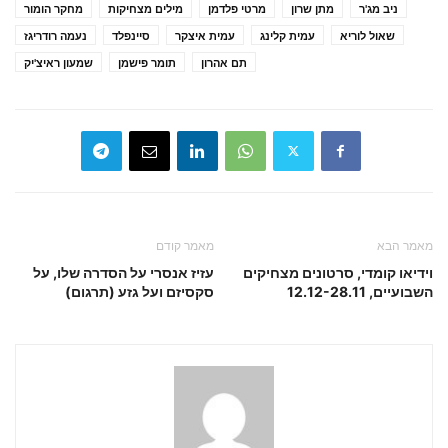
ניב מג'ר
מתן שרון
מרטי פלדמן
מילים מצחיקות
מחקר הומור
שאול לוריא
עמית קלינג
עמית איצקר
סיינפלד
נעמה רודריגז
תם אהרון
תומר פישמן
שמעון ראיצ'יק
מאמר הבא
מאמר קודם
וידיאו קומדי, סרטונים מצחיקים
עזיז אנסרי על הסדרה שלו, על
השבועיים, 12.12-28.11
סקסיזם ועל גזע (תרגום)